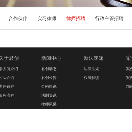
合作伙伴
实习律师
律师招聘
行政主管招聘
关于君创
新闻中心
新法速递
案
事务所介绍
君创动态
法律法规
案
团队介绍
君创公告
权威解读
案
主任致辞
金融快讯
精
服务流程
法制资讯
律师风采